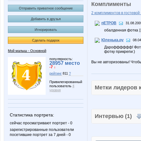
Комплименты
Отправить приватное сообщение
2 комплиментов в гостевой 
Добавить в друзья
пЕТРОВ
31.08.200
Игнорировать
обалденная фотка )
Юленька.ру
08.04
Сделать подарок
Дарофффффф! Фотка 
Мой малыш - Основной
фотку прикрепи:)
популярность:
Вы не авторизованы! Чтоб
28957 место
-7 ↓
рейтинг
811
?
Привилегированный
пользователь
4
Метки лидеров
уровня
Статистика портрета:
Интервью (1)
сейчас просматривают портрет - 0
зарегистрированные пользователи
посетившие портрет за 7 дней - 0