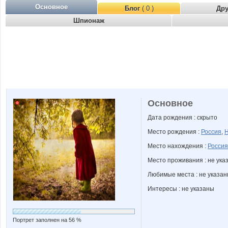
Основное
Блог
( 0 )
Др
Шпионаж
Основное
Дата рождения : скрыто
Место рождения :
Россия
,
Н
Место нахождения :
Россия
Место проживания : не ука
Любимые места : не указа
Интересы : не указаны
Портрет заполнен на 56 %